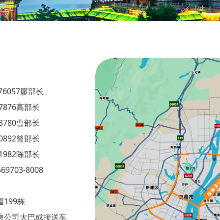
176057廖部长
7876高部长
3780曹部长
0892曾部长
1982陈部长
703-8008
199栋
转乘公司大巴或接送车