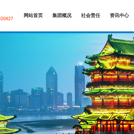
网站首页
集团概况
社会责任
资讯中心
集团简介
控股公司
分支机构
企业资质
企业荣誉
企业文化
慈善项目
公益活动
投资者关系
集团动态
业务动态
党建风采
>
>
>
>
>
>
>
>
>