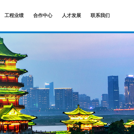
工程业绩
合作中心
人才发展
联系我们
建筑设计
城镇规划
景观设计
桥梁设计
道路设计
排水设计
装饰设计
隧道设计
全过程咨询
工程勘察
环境工程
EPC工程
合作范围
人才理念
招贤纳士
联系方式
>
>
>
>
>
>
>
>
>
>
>
>
>
>
>
>
>
>
>