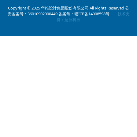
0791-86569702
Copyright © 2025 华维设计集团股份有限公司 All Rights Reserved 公
安备案号：36010902000449
备案号：赣ICP备14008598号
技术支
邮箱：2500247176@qq.com（合作部）
持：意质科技
地址：江西省南昌市高新区瑶湖西大道
佳海产业园199栋