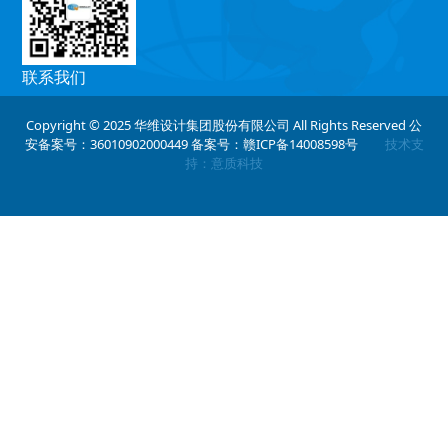
联系我们
0791-86569702
Copyright © 2025 华维设计集团股份有限公司 All Rights Reserved 公
安备案号：36010902000449
备案号：赣ICP备14008598号
技术支
邮箱：2500247176@qq.com（合作部）
持：意质科技
地址：江西省南昌市高新区瑶湖西大道
佳海产业园199栋