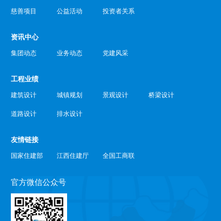
慈善项目
公益活动
投资者关系
资讯中心
集团动态
业务动态
党建风采
工程业绩
建筑设计
城镇规划
景观设计
桥梁设计
道路设计
排水设计
友情链接
国家住建部
江西住建厅
全国工商联
官方微信公众号