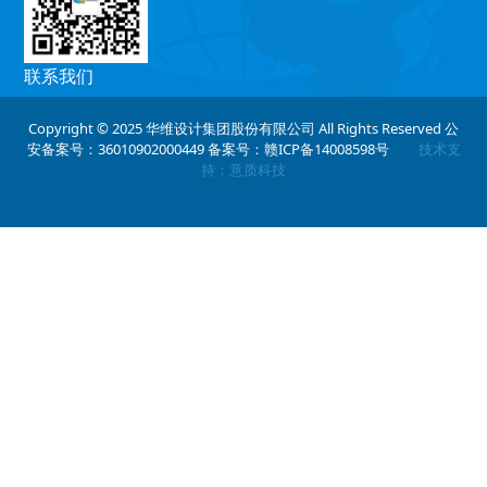
联系我们
0791-86569702
Copyright © 2025 华维设计集团股份有限公司 All Rights Reserved 公
安备案号：36010902000449
备案号：赣ICP备14008598号
技术支
邮箱：2500247176@qq.com（合作部）
持：意质科技
地址：江西省南昌市高新区瑶湖西大道
佳海产业园199栋