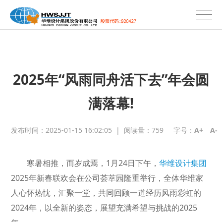
2025年“风雨同舟活下去”年会圆
满落幕!
发布时间：2025-01-15 16:02:05
|
阅读量：
759
字号：
A+
A-
寒暑相推，而岁成焉，1月24日下午，
华维设计集团
2025年新春联欢会在公司荟萃园隆重举行，全体华维家
人心怀热忱，汇聚一堂，共同回顾一道经历风雨彩虹的
2024年，以全新的姿态，展望充满希望与挑战的2025