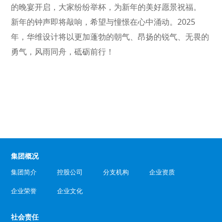
的晚宴开启，大家纷纷举杯，为新年的美好愿景祝福。
新年的钟声即将敲响，希望与憧憬在心中涌动。2025
年，华维设计将以更加蓬勃的朝气、昂扬的锐气、无畏的
勇气，风雨同舟，砥砺前行！
集团概况
集团简介
控股公司
分支机构
企业资质
企业荣誉
企业文化
社会责任