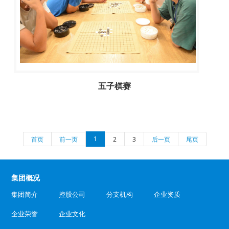
五子棋赛
1
首页
前一页
2
3
后一页
尾页
集团概况
集团简介
控股公司
分支机构
企业资质
企业荣誉
企业文化