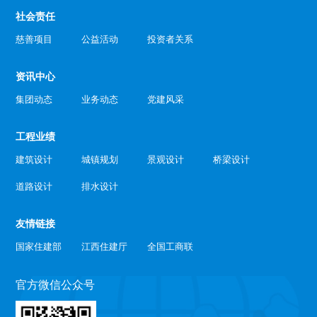
社会责任
慈善项目
公益活动
投资者关系
资讯中心
集团动态
业务动态
党建风采
工程业绩
建筑设计
城镇规划
景观设计
桥梁设计
道路设计
排水设计
友情链接
国家住建部
江西住建厅
全国工商联
官方微信公众号