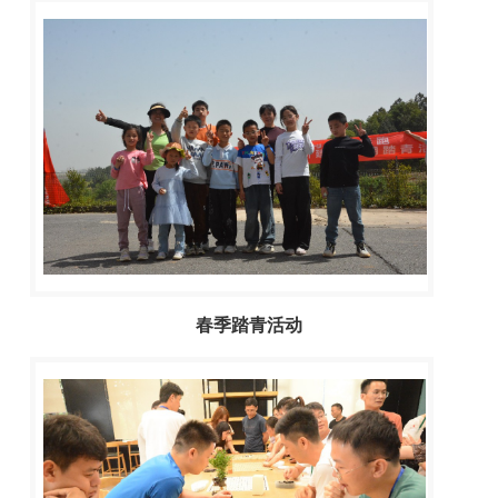
春季踏青活动