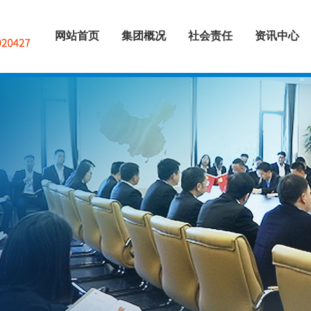
网站首页
集团概况
社会责任
资讯中心
集团简介
控股公司
分支机构
企业资质
企业荣誉
企业文化
慈善项目
公益活动
投资者关系
集团动态
业务动态
党建风采
>
>
>
>
>
>
>
>
>