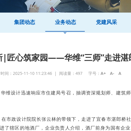
集团动态
业务动态
党建风采
新|匠心筑家园——华维“三师”走进湛
间：2025-11-10 11:23:46
|
阅读量：
497
字号：
A+
A-
A
华维设计迅速响应市住建局号召，抽调资深规划师、建筑师
队，在市政设计院院长张云林的带领下，走进了宜春市湛郎桥
走进了辖区的地酒厂，企业负责人介绍，酒厂前身为国有企业宜