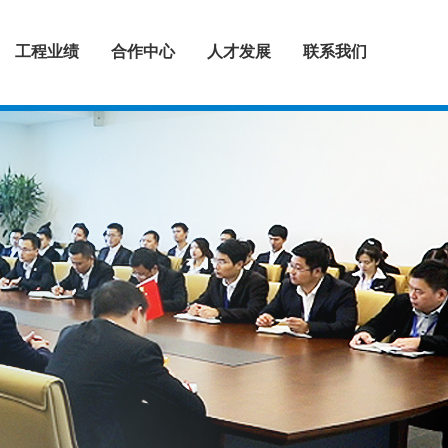
工程业绩
合作中心
人才发展
联系我们
建筑设计
城镇规划
景观设计
桥梁设计
道路设计
排水设计
装饰设计
隧道设计
全过程咨询
工程勘察
环境工程
EPC工程
合作范围
人才理念
招贤纳士
联系方式
>
>
>
>
>
>
>
>
>
>
>
>
>
>
>
>
>
>
>