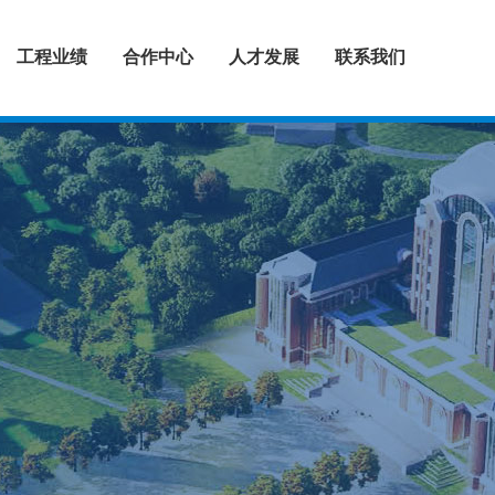
工程业绩
合作中心
人才发展
联系我们
建筑设计
城镇规划
景观设计
桥梁设计
道路设计
排水设计
装饰设计
隧道设计
全过程咨询
工程勘察
环境工程
EPC工程
合作范围
人才理念
招贤纳士
联系方式
>
>
>
>
>
>
>
>
>
>
>
>
>
>
>
>
>
>
>