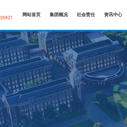
网站首页
集团概况
社会责任
资讯中心
集团简介
控股公司
分支机构
企业资质
企业荣誉
企业文化
慈善项目
公益活动
投资者关系
集团动态
业务动态
党建风采
>
>
>
>
>
>
>
>
>