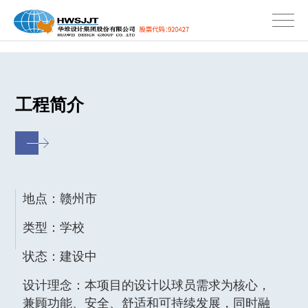
工程简介
地点：赣州市
类型：学校
状态：建设中
设计理念：本项目的设计以球员需求为核心，
兼顾功能、安全、舒适和可持续发展，同时融